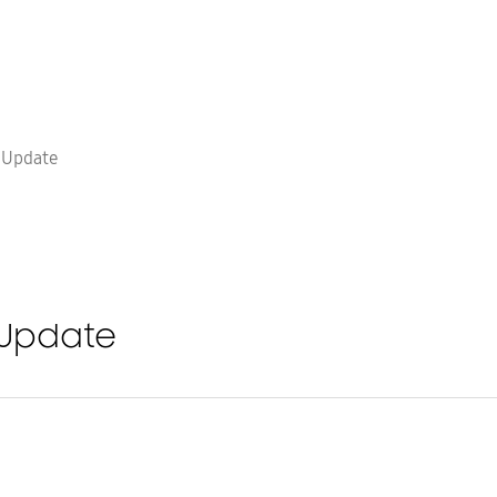
 Update
 Update