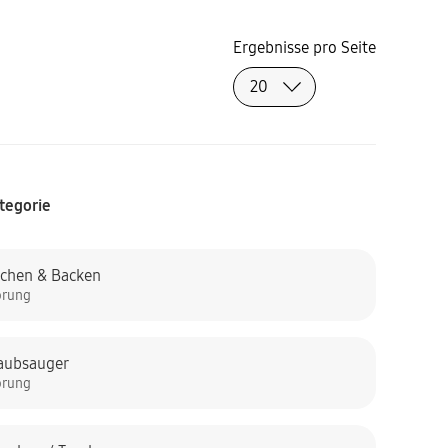
Ergebnisse pro Seite
tegorie
chen & Backen
örung
aubsauger
örung