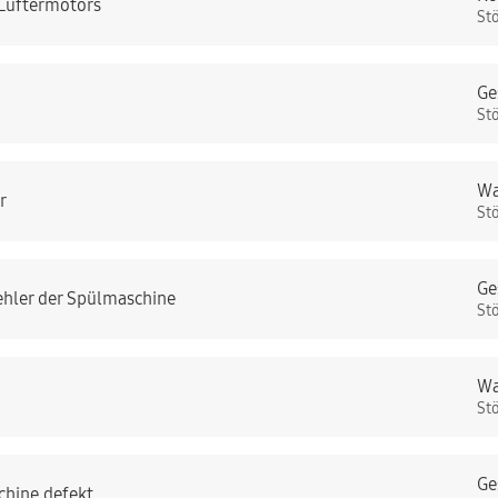
 Lüftermotors
St
Ge
St
Wa
r
St
Ge
ehler der Spülmaschine
St
Wa
St
Ge
chine defekt