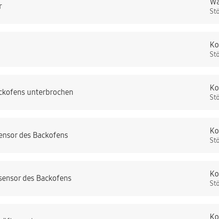
Wa
r
St
Ko
St
Ko
ckofens unterbrochen
St
Ko
ensor des Backofens
St
Ko
sensor des Backofens
St
Ko