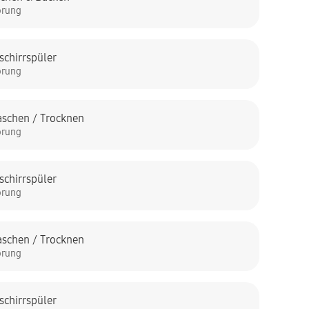
örung
schirrspüler
örung
schen / Trocknen
örung
schirrspüler
örung
schen / Trocknen
örung
schirrspüler