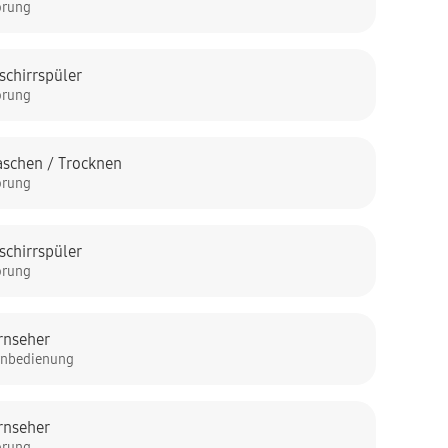
örung
schirrspüler
örung
schen / Trocknen
örung
schirrspüler
örung
rnseher
rnbedienung
rnseher
örung