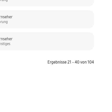
rnseher
örung
rnseher
nstiges
Ergebnisse 21 - 40 von 104