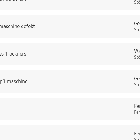
St
Ge
maschine defekt
St
Wa
es Trockners
St
Ge
Spülmaschine
St
Fe
Fe
Fe
St