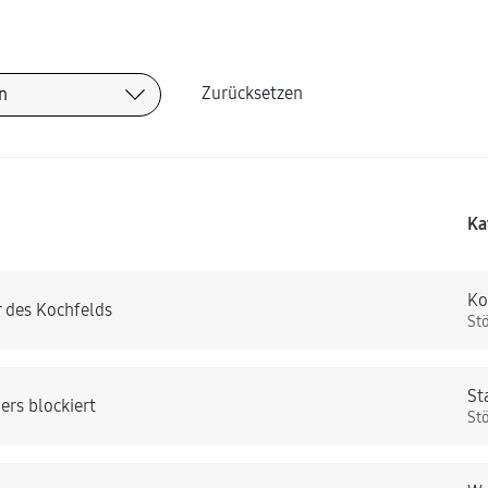
Zurücksetzen
Ka
Ko
r des Kochfelds
St
St
rs blockiert
St