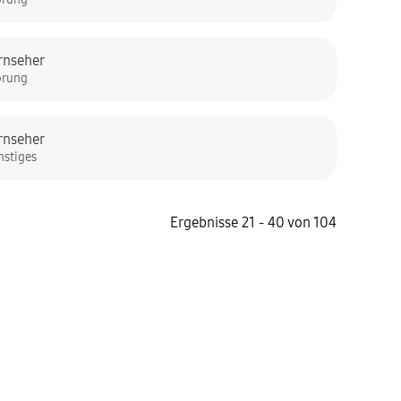
rnseher
örung
rnseher
nstiges
Ergebnisse 21 - 40 von 104