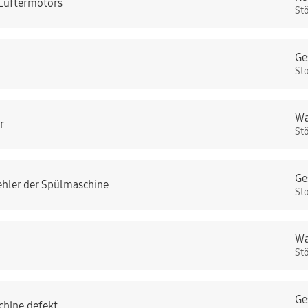
 Lüftermotors
St
Ge
St
Wa
r
St
Ge
ehler der Spülmaschine
St
Wa
St
Ge
chine defekt