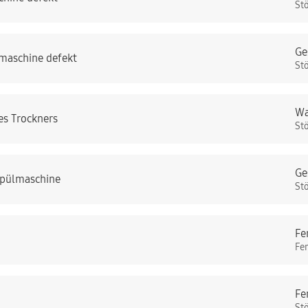
St
Ge
maschine defekt
St
Wa
es Trockners
St
Ge
Spülmaschine
St
Fe
Fe
Fe
St