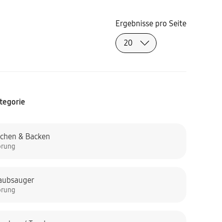
Ergebnisse pro Seite
tegorie
chen & Backen
örung
aubsauger
örung