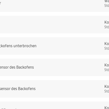
Wa
r
St
Ko
St
Ko
ckofens unterbrochen
St
Ko
ensor des Backofens
St
Ko
sensor des Backofens
St
Ko