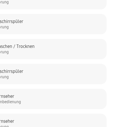
örung
schirrspüler
örung
schen / Trocknen
örung
schirrspüler
örung
rnseher
rnbedienung
rnseher
örung