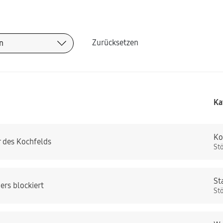
Zurücksetzen
Ka
Ko
r des Kochfelds
St
St
rs blockiert
St