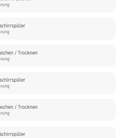
örung
schirrspüler
örung
schen / Trocknen
örung
schirrspüler
örung
schen / Trocknen
örung
schirrspüler