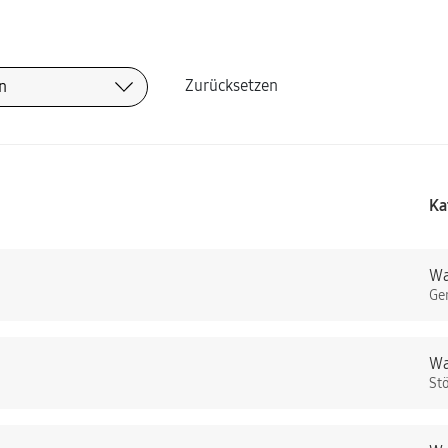
Zurücksetzen
Ka
Wa
Ge
Wa
St