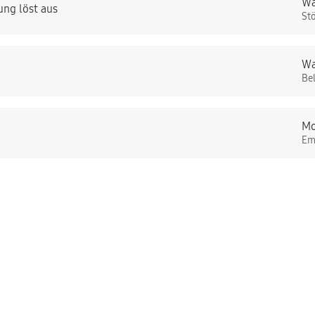
Wa
ng löst aus
St
Wa
Be
Mo
Em