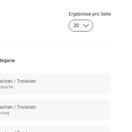
Ergebnisse pro Seite
tegorie
schen / Trocknen
räusche
schen / Trocknen
örung