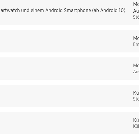
Mo
artwatch und einem Android Smartphone (ab Android 10)
Au
St
Mo
Em
Mo
An
Kü
St
Kü
Kü