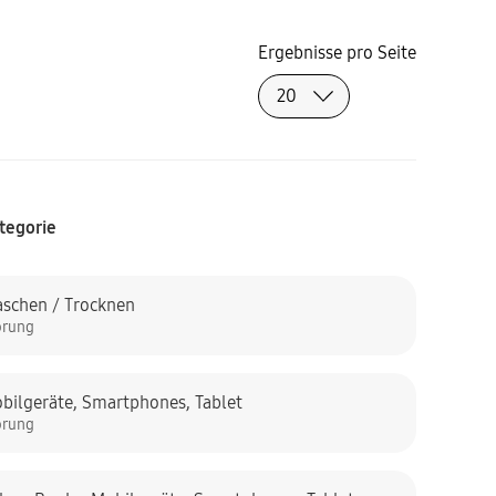
Ergebnisse pro Seite
tegorie
schen / Trocknen
örung
bilgeräte
,
Smartphones
,
Tablet
örung