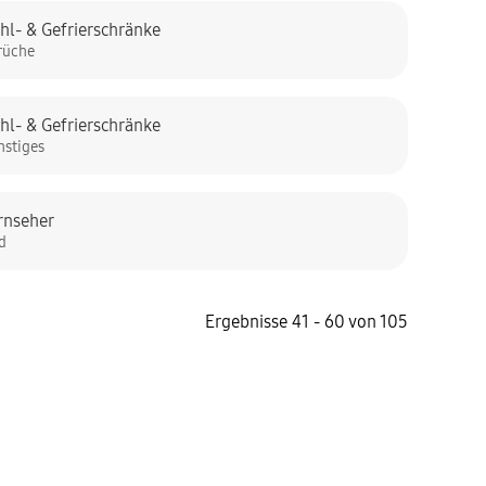
hl- & Gefrierschränke
rüche
hl- & Gefrierschränke
nstiges
rnseher
ld
Ergebnisse 41 - 60 von 105