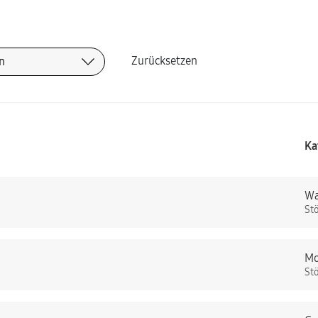
Zurücksetzen
Ka
Wa
St
Mo
St