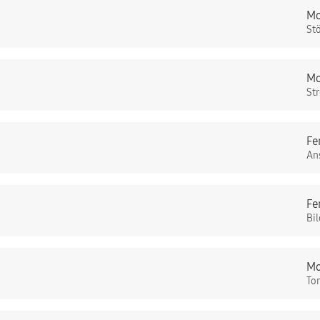
Mo
St
Mo
St
Fe
An
Fe
Bi
Mo
To