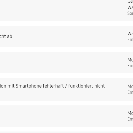
Ga
Wa
So
Wa
cht ab
Em
Mo
Em
on mit Smartphone fehlerhaft / funktioniert nicht
Mo
Em
Mo
Em