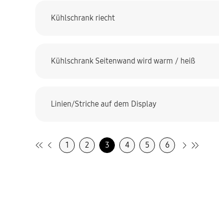
Kühlschrank riecht
Kühlschrank Seitenwand wird warm / heiß
Linien/Striche auf dem Display
1
2
3
4
5
6