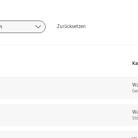
Zurücksetzen
Ka
Wa
Ge
Wa
St