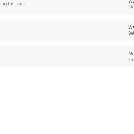
Wa
ng löst aus
St
Wa
Be
Mo
Em