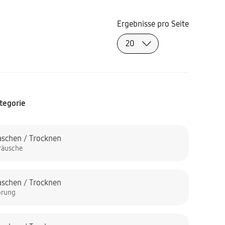
Ergebnisse pro Seite
tegorie
schen / Trocknen
räusche
schen / Trocknen
örung