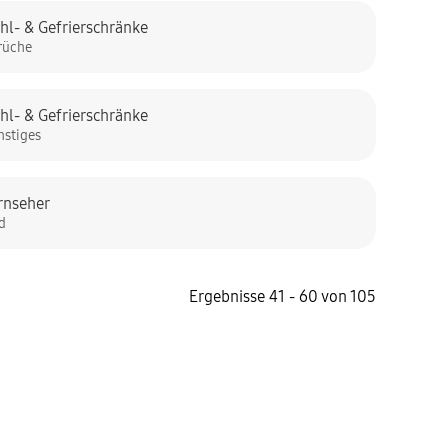
hl- & Gefrierschränke
rüche
hl- & Gefrierschränke
nstiges
rnseher
ld
Ergebnisse 41 - 60 von 105