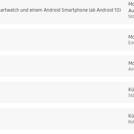
Mo
artwatch und einem Android Smartphone (ab Android 10)
Au
St
Mo
Em
Mo
An
Kü
St
Kü
Kü