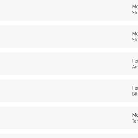
Mo
St
Mo
St
Fe
An
Fe
Bi
Mo
To