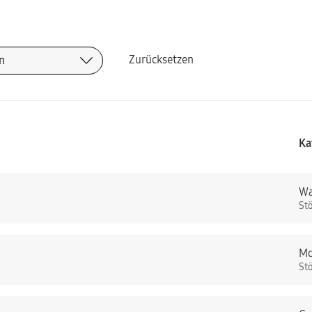
Zurücksetzen
Ka
Wa
St
Mo
St