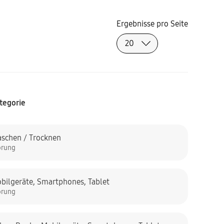
Ergebnisse pro Seite
tegorie
schen / Trocknen
örung
bilgeräte
,
Smartphones
,
Tablet
örung