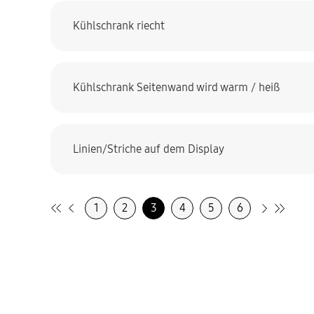
Kühlschrank riecht
Kühlschrank Seitenwand wird warm / heiß
Linien/Striche auf dem Display
1
2
3
4
5
6