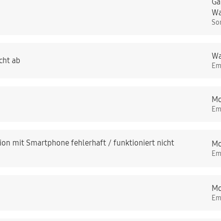
Ga
Wa
So
Wa
cht ab
Em
Mo
Em
on mit Smartphone fehlerhaft / funktioniert nicht
Mo
Em
Mo
Em