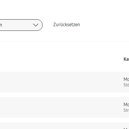
Zurücksetzen
Ka
Mo
St
Mo
St