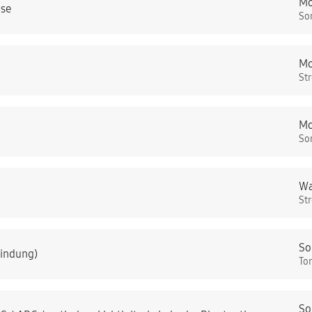
Mo
hse
So
Mo
St
Mo
So
Wa
St
So
bindung)
To
So