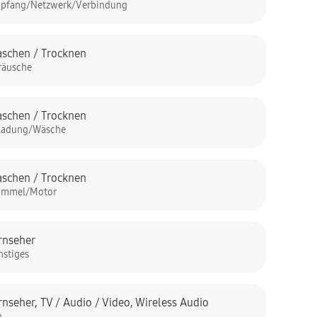
pfang/Netzwerk/Verbindung
schen / Trocknen
räusche
schen / Trocknen
ladung/Wäsche
schen / Trocknen
ommel/Motor
rnseher
nstiges
rnseher
,
TV / Audio / Video
,
Wireless Audio
n