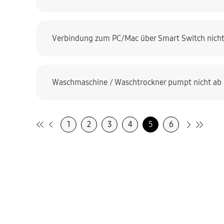
Verbindung zum PC/Mac über Smart Switch nich
Waschmaschine / Waschtrockner pumpt nicht ab
1
2
3
4
5
6