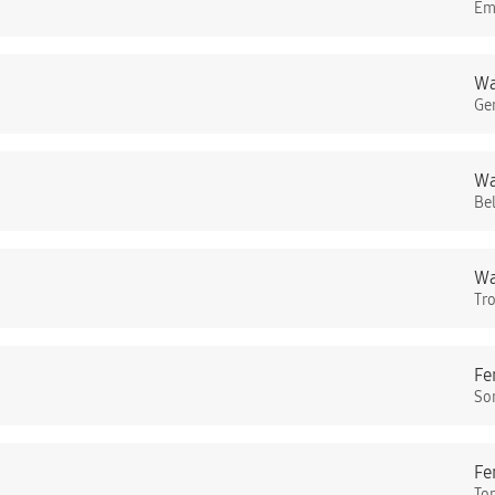
Em
Wa
Ge
Wa
Be
Wa
Tr
Fe
So
Fe
To