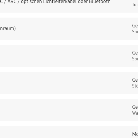
 / ARC / optischen Lichtleiterkabel oder Bluetooth
To
Ge
nenraum)
So
Ge
So
Ge
St
Ge
Wa
Mo