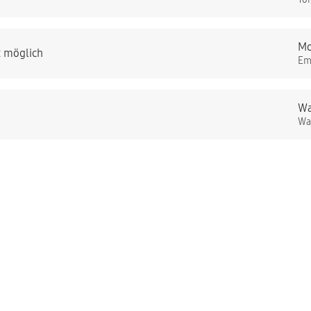
Mo
t möglich
Em
Wa
Wa