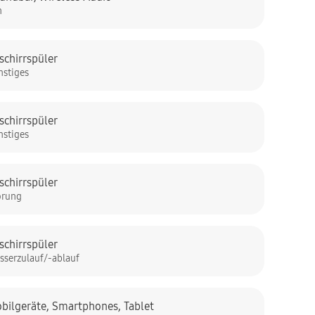
n
schirrspüler
nstiges
schirrspüler
nstiges
schirrspüler
örung
schirrspüler
sserzulauf/-ablauf
bilgeräte
,
Smartphones
,
Tablet