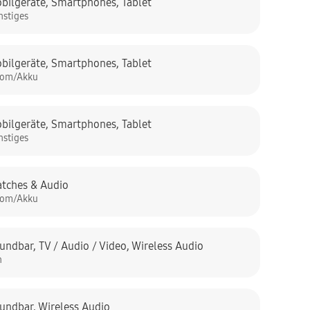
bilgeräte
,
Smartphones
,
Tablet
nstiges
bilgeräte
,
Smartphones
,
Tablet
rom/Akku
bilgeräte
,
Smartphones
,
Tablet
nstiges
tches & Audio
rom/Akku
undbar
,
TV / Audio / Video
,
Wireless Audio
n
undbar
,
Wireless Audio