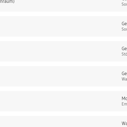
nenraum)
So
Ge
So
Ge
St
Ge
Wa
Mo
Em
Wa