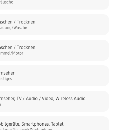
räusche
schen / Trocknen
ladung/Wäsche
schen / Trocknen
ommel/Motor
rnseher
nstiges
rnseher
,
TV / Audio / Video
,
Wireless Audio
n
bilgeräte
,
Smartphones
,
Tablet
pfang/Netzwerk/Verbindung