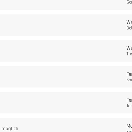
Ge
Wa
Be
Wa
Tr
Fe
So
Fe
To
Mo
t möglich
Em