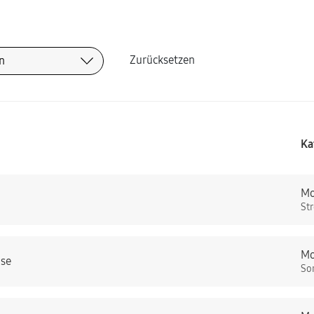
Zurücksetzen
Ka
Mo
St
Mo
hse
So