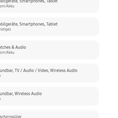
bilgeräte
,
Smartphones
,
Tablet
rom/Akku
bilgeräte
,
Smartphones
,
Tablet
nstiges
tches & Audio
rom/Akku
undbar
,
TV / Audio / Video
,
Wireless Audio
n
undbar
,
Wireless Audio
n
schirrspüler