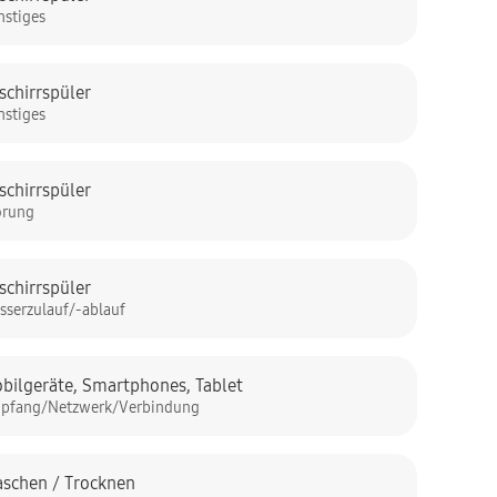
nstiges
schirrspüler
nstiges
schirrspüler
örung
schirrspüler
sserzulauf/-ablauf
bilgeräte
,
Smartphones
,
Tablet
pfang/Netzwerk/Verbindung
schen / Trocknen