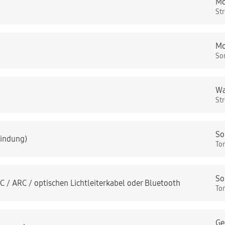
Mo
St
Mo
So
Wa
St
So
bindung)
To
So
 / ARC / optischen Lichtleiterkabel oder Bluetooth
To
Ge