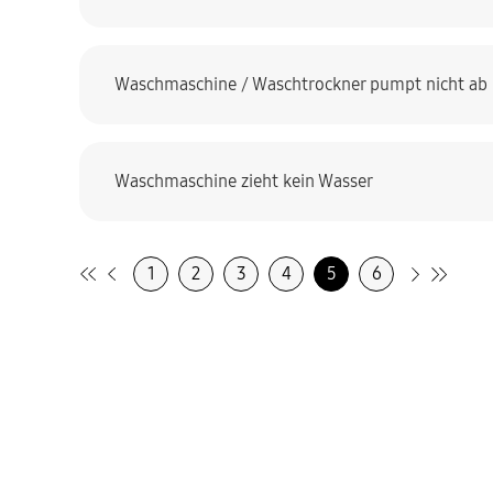
Waschmaschine / Waschtrockner pumpt nicht ab
Waschmaschine zieht kein Wasser
1
2
3
4
5
6