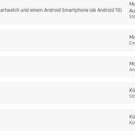
Mo
artwatch und einem Android Smartphone (ab Android 10)
Au
St
Mo
Em
Mo
An
Kü
St
Kü
Kü