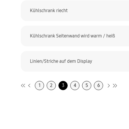
Kühlschrank riecht
Kühlschrank Seitenwand wird warm / heiß
Linien/Striche auf dem Display
1
2
3
4
5
6