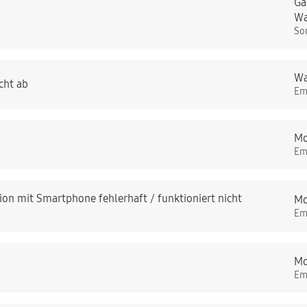
Ga
Wa
So
Wa
cht ab
Em
Mo
Em
on mit Smartphone fehlerhaft / funktioniert nicht
Mo
Em
Mo
Em