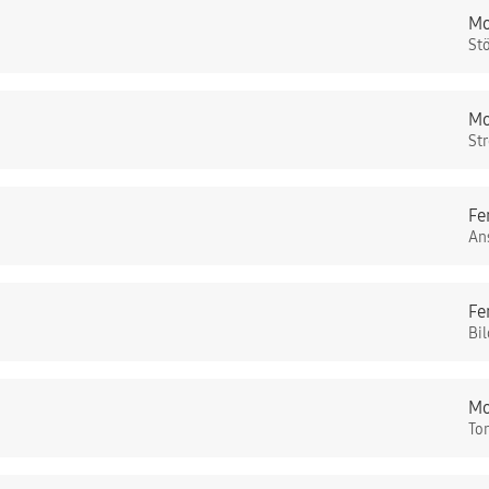
Mo
St
Mo
St
Fe
An
Fe
Bi
Mo
To