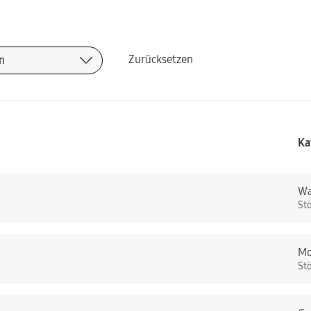
Zurücksetzen
Ka
Wa
St
Mo
St