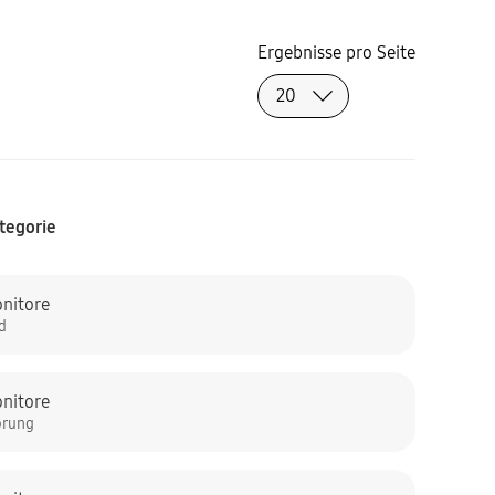
Ergebnisse pro Seite
tegorie
nitore
ld
nitore
örung