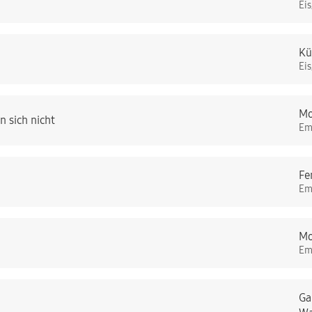
Ei
Kü
Ei
Mo
 sich nicht
Em
Fe
Em
Mo
Em
Ga