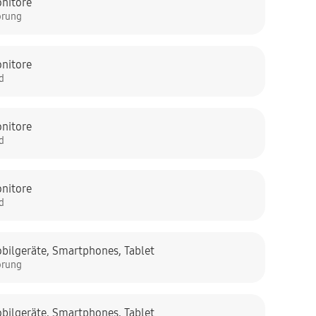
nitore
örung
nitore
ld
nitore
ld
nitore
ld
bilgeräte
,
Smartphones
,
Tablet
örung
bilgeräte
,
Smartphones
,
Tablet