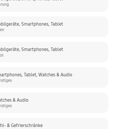
örung
bilgeräte
,
Smartphones
,
Tablet
Pen
bilgeräte
,
Smartphones
,
Tablet
ps
artphones
,
Tablet
,
Watches & Audio
nstiges
tches & Audio
nstiges
hl- & Gefrierschränke