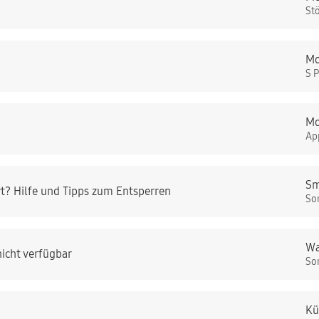
St
Mo
S 
Mo
Ap
Sm
t? Hilfe und Tipps zum Entsperren
So
Wa
icht verfügbar
So
Kü