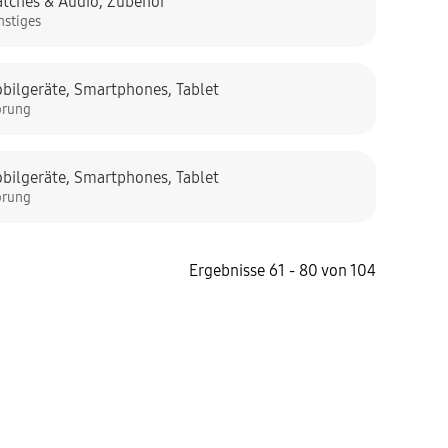
tches & Audio
,
Zubehör
nstiges
bilgeräte
,
Smartphones
,
Tablet
örung
bilgeräte
,
Smartphones
,
Tablet
örung
Ergebnisse 61 - 80 von 104