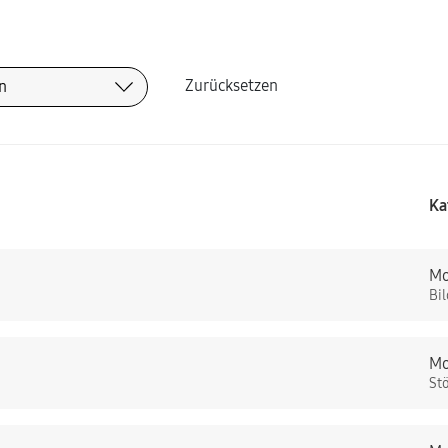
Zurücksetzen
Ka
Mo
Bi
Mo
St