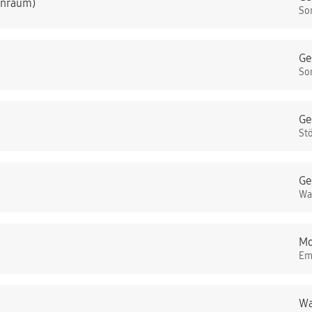
nenraum)
So
Ge
So
Ge
St
Ge
Wa
Mo
Em
Wa