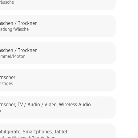
räusche
schen / Trocknen
ladung/Wäsche
schen / Trocknen
ommel/Motor
rnseher
nstiges
rnseher
,
TV / Audio / Video
,
Wireless Audio
n
bilgeräte
,
Smartphones
,
Tablet
pfang/Netzwerk/Verbindung