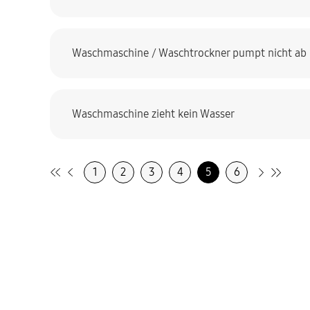
Waschmaschine / Waschtrockner pumpt nicht ab
Waschmaschine zieht kein Wasser
1
2
3
4
5
6