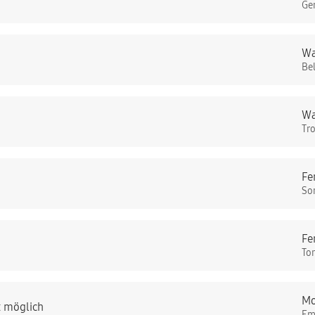
Ge
Wa
Be
Wa
Tr
Fe
So
Fe
To
Mo
t möglich
Em