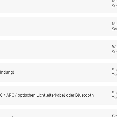
Mo
St
Mo
So
Wa
St
So
bindung)
To
So
 / ARC / optischen Lichtleiterkabel oder Bluetooth
To
Ge