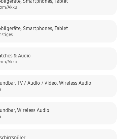
bilgeräte
,
Smartphones
,
Tablet
rom/Akku
bilgeräte
,
Smartphones
,
Tablet
nstiges
tches & Audio
rom/Akku
undbar
,
TV / Audio / Video
,
Wireless Audio
n
undbar
,
Wireless Audio
n
schirrspüler