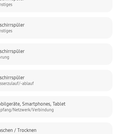
nstiges
schirrspüler
nstiges
schirrspüler
örung
schirrspüler
sserzulauf/-ablauf
bilgeräte
,
Smartphones
,
Tablet
pfang/Netzwerk/Verbindung
schen / Trocknen