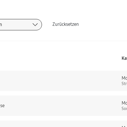
Zurücksetzen
Ka
Mo
St
Mo
hse
So